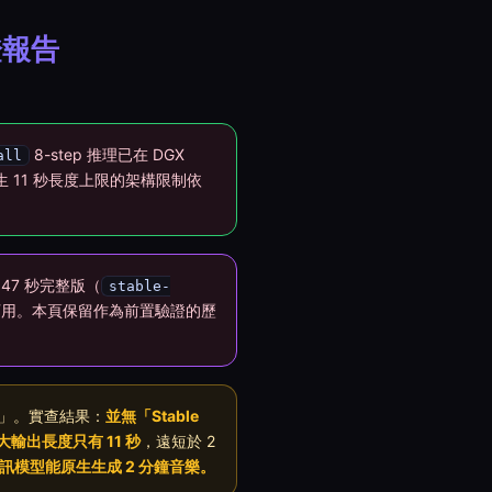
驗證報告
8-step 推理已在 DGX
all
原生 11 秒長度上限的架構限制依
+ 47 秒完整版（
stable-
可用。本頁保留作為前置驗證的歷
 2 分鐘」。實查結果：
並無「Stable
大輸出長度只有 11 秒
，遠短於 2
 開放音訊模型能原生生成 2 分鐘音樂。