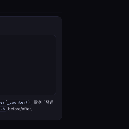
量測「發送
perf_counter()
before/after。
 -h