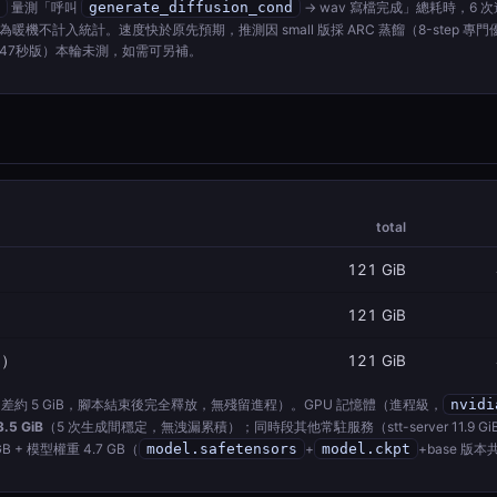
量測「呼叫
generate_diffusion_cond
→ wav 寫檔完成」總耗時，6 次連
，第 0 次為暖機不計入統計。速度快於原先預期，推測因 small 版採 ARC 蒸餾（8-step 專
47秒版）本輪未測，如需可另補。
total
121 GiB
121 GiB
出）
121 GiB
約 5 GiB，腳本結束後完全釋放，無殘留進程）。GPU 記憶體（進程級，
nvidi
3.5 GiB
（5 次生成間穩定，無洩漏累積）；同時段其他常駐服務（stt-server 11.9 GiB、
B + 模型權重 4.7 GB（
model.safetensors
+
model.ckpt
+base 版