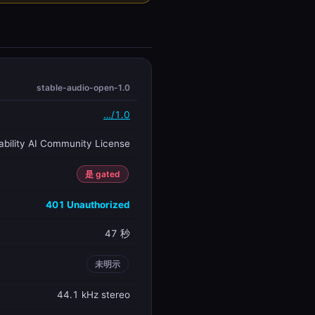
stable-audio-open-1.0
…/1.0
ability AI Community License
是 gated
401 Unauthorized
47 秒
未明示
44.1 kHz stereo