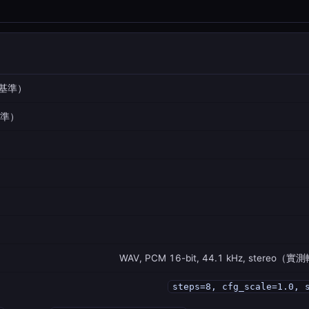
基準）
基準）
WAV, PCM 16-bit, 44.1 kHz, stereo（
steps=8, cfg_scale=1.0, 