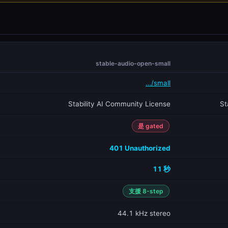
stable-audio-open-small
…/small
Stability AI Community License
St
是 gated
401 Unauthorized
11 秒
支援 8-step
44.1 kHz stereo