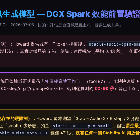
 音訊生成模型 — DGX Spark 效能前置
 GB10) · 2026-07-08 · 目的：評估是否值得建置正式「音樂生成工具」
 補測）：Howard 提供既有 HF token 授權後，
stable-audio-open-sm
 + 5次計時），真實數據見第 5 節。結論：速度極快（平均 0.43 秒），但
結論已落地成正式產品「
AI 音樂音效工作台
」（tool 82），11 秒快速版 
00-step/cfg7/dpmpp-3m-sde，端到端實測約
60-90 秒
）皆已上線
n 也存在的硬限制）：
Howard 原本期望「Stable Audio 3 / 8 step /
「small + 少步數」的是
，但它
原生最
stable-audio-open-small
也僅 47 秒。
沒有任何一個 Stability AI
able-audio-open-1.0