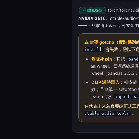
torch/torcha
✓ 環境就位
NVIDIA GB10
。stable-audi
——一旦取得 token，可立即開跑
⚠ 次要 gotcha（實裝
會失敗，需以下處理才能
install
舊版死 pin：
它把
pand
編 wheel、需源碼編譯
wheel（pandas 3.0.3 /
CLIP 過時匯入：
相依鏈
效；且無單一 setuptool
patch（改
import pa
這代表未來若真要建正式工
。
stable-audio-tools