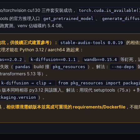
udio/torchvision cu130 三件套安裝成功，
torch.cuda.is_available(
o-tools 的官方推理入口
、
get_pretrained_model
generate_diffus
實測。venv 佔磁碟約 5.4 GB。
踩到的坑，供後續正式建置參考）：
的相依鏈
stable-audio-tools 0.0.19
在 Python 3.12 / aarch64 跑起來：
、
、
等釘死，這些
as==2.0.2
k-diffusion==0.1.1
wandb==0.15.4
且失敗（
build 撞
）。解法：
pandas
pkg_resources
--no-deps
 transformers 5.13 等）。
k-diffusion → clip →
from pkg_resources import packag
s 版本同時相容 py3.12 與該匯入。解法：用現代 setuptools（75.x）+ 
）。
ckaging.version
具，
相依環境需鎖版本並寫成可重現的 requirements/Dockerfile
，不能