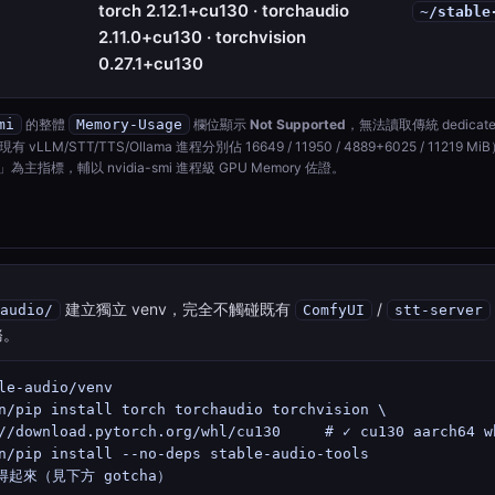
torch 2.12.1+cu130 · torchaudio
~/stable
2.11.0+cu130 · torchvision
0.27.1+cu130
mi
的整體
Memory-Usage
欄位顯示
Not Supported
，無法讀取傳統 dedicat
有 vLLM/STT/TTS/Ollama 進程分別佔 16649 / 11950 / 4889+6025 / 
er」為主指標，輔以 nvidia-smi 進程級 GPU Memory 佐證。
建立獨立 venv，完全不觸碰既有
/
audio/
ComfyUI
stt-server
服務。
le-audio/venv

n/pip install torch torchaudio torchvision \

://download.pytorch.org/whl/cu130     # ✓ cu130 aarch64
n/pip install --no-deps stable-audio-tools

得起來（見下方 gotcha）