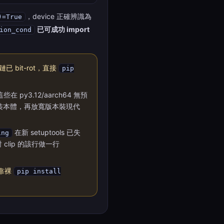
，device 正確辨識為
)=True
已可成功 import
ion_cond
已 bit-rot，直接
pip
在 py3.12/aarch64 無預
裝本體，再放寬版本裝現代
在新 setuptools 已失
ing
對 clip 的該行做一行
靠裸
pip install