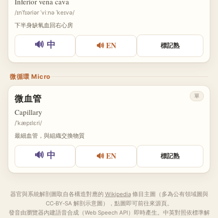
Inferior vena cava
/ɪnˈfɪəriər ˈviːnə ˈkeɪvə/
下半身缺氧血回右心房
🔊 EN
🔊 中
標記熟
微循環 Micro
單
微血管
Capillary
/ˈkæpɪlɛri/
最細血管，與組織交換物質
🔊 EN
🔊 中
標記熟
器官與系統解剖圖取自各構造對應的
Wikipedia
條目主圖（多為公有領域圖與
CC‑BY‑SA 解剖示意圖），點圖即可前往來源頁。
發音由瀏覽器內建語音合成（Web Speech API）即時產生。中英對照依標準解