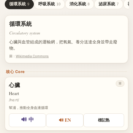
循環系統
呼吸系統
消化系統
泌尿系統
神
9
10
8
7
循環系統
Circulatory system
心臟與血管組成的運輸網，把氧氣、養分送達全身並帶走廢
物。
圖：
Wikimedia Commons
核心 Core
單
心臟
Heart
/hɑːrt/
幫浦，推動全身血液循環
🔊 EN
🔊 中
標記熟