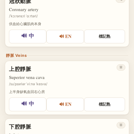
冠狀動脈
Coronary artery
/ˈkɔːrənɛri ˈɑːrtəri/
供血給心臟肌肉本身
🔊 EN
🔊 中
標記熟
靜脈 Veins
單
上腔靜脈
Superior vena cava
/suˈpɪəriər ˈviːnə ˈkeɪvə/
上半身缺氧血回右心房
🔊 EN
🔊 中
標記熟
單
下腔靜脈