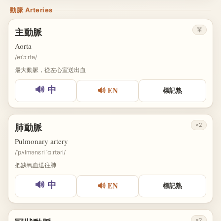
動脈 Arteries
單
主動脈
Aorta
/eɪˈɔːrtə/
最大動脈，從左心室送出血
🔊 EN
🔊 中
標記熟
×2
肺動脈
Pulmonary artery
/ˈpʌlmənɛri ˈɑːrtəri/
把缺氧血送往肺
🔊 EN
🔊 中
標記熟
×2