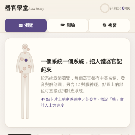
器官學堂
0
Anatomy
已熟記
/
86
✏️
📖
測驗
🔁
瀏覽
複習
一個系統一個系統，把人體器官記
起來
按系統章節瀏覽，每個器官都有中英名稱、發
音與解剖圖；另含 12 對腦神經。點圖上的部
位可直接跳到對應系統。
🔊 點卡片上的喇叭聽中／英發音 · 標記「熟」會
計入上方進度