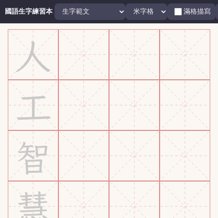
國語生字練習本
滿格描寫