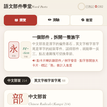
語文部件學堂
0
Word Parts
已熟記
/
282
✏️
📖
測驗
🔁
瀏覽
複習
一個部件，拆開一整族字
中文部首是漢字的偏旁基石，英文字根字首字
永
re-
尾是單字的組裝零件。認得部件，就能舉一反
-tion
三。點左邊圖塊可切換章節。
部首
字根
🔊 點卡片喇叭聽部件／例字發音 · 點字形開放大
卡片 · 標記「熟」會計入進度
中文部首
英文字根字首字尾
214
68
部
中文部首
Chinese Radicals (Kangxi 214)