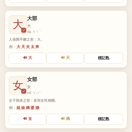
大部
大
大
⤢
dà ㄉㄚˋ
人張開手腳之形；大。
例：
大 天 夫 太 奔
🔊 大
🔊 天
標記熟
女部
女
女
⤢
nǚ ㄋㄩˇ
女子跪坐之形；多與女性相關。
例：
姐 妹 媽 婆 婚
🔊 女
🔊 媽
標記熟