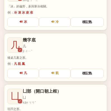
「冰」的偏旁，多與寒冷相關。
例：
冷 凍 冰 凌 准
🔊 冰
🔊 冷
標記熟
幾字底
几
几
⤢
jǐ ㄐㄧˇ
矮桌几案之形。
例：
凡 凱 鳳
🔊 凡
🔊 凱
標記熟
凵部（開口朝上框）
凵
凵
⤢
kǎn ㄎㄢˇ
坑凹之形。