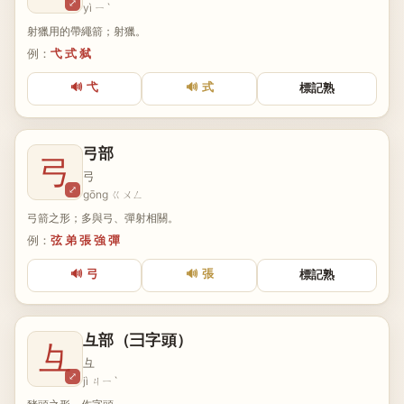
⤢
yì ㄧˋ
射獵用的帶繩箭；射獵。
例：
弋 式 弑
🔊 弋
🔊 式
標記熟
弓部
弓
弓
⤢
gōng ㄍㄨㄥ
弓箭之形；多與弓、彈射相關。
例：
弦 弟 張 強 彈
🔊 弓
🔊 張
標記熟
彑部（彐字頭）
彑
彑
⤢
jì ㄐㄧˋ