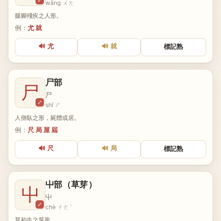
⤢
wāng ㄨㄤ
腿腳殘疾之人形。
例：
尤 就
🔊 尤
🔊 就
標記熟
尸部
尸
尸
⤢
shī ㄕ
人側臥之形，屍體或居。
例：
尺 局 屋 屆
🔊 尺
🔊 局
標記熟
屮部（草芽）
屮
屮
⤢
chè ㄔㄜˋ
草初生之芽形。