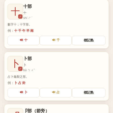
十部
十
十
⤢
shí ㄕˊ
數字十；十字形。
例：
十 千 午 半 南
🔊 十
🔊 千
標記熟
卜部
卜
卜
⤢
bǔ ㄅㄨˇ
占卜龜裂之形。
例：
卜 占 卦
🔊 卜
🔊 占
標記熟
卩部（節旁）