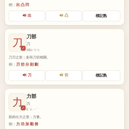
例：
出 凸 凹
🔊 出
🔊 凸
標記熟
刀部
刀
刀
⤢
dāo ㄉㄠ
刀刃之形；多與刀切相關。
例：
刃 切 分 刻 劃
🔊 刀
🔊 切
標記熟
力部
力
力
⤢
lì ㄌㄧˋ
肌肉出力之形；力量。
例：
力 功 加 勤 努