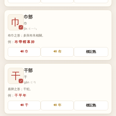
巾部
巾
巾
⤢
jīn ㄐㄧㄣ
布巾之形；多與布帛相關。
例：
布 帶 帽 幕 帥
🔊 巾
🔊 布
標記熟
干部
干
干
⤢
gān ㄍㄢ
盾牌之形；干犯。
例：
干 平 年
🔊 干
🔊 年
標記熟