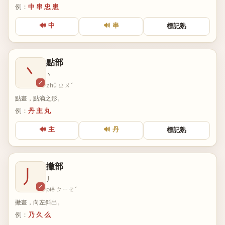
例：
中 串 忠 患
🔊 中
🔊 串
標記熟
點部
丶
丶
⤢
zhǔ ㄓㄨˇ
點畫，點滴之形。
例：
丹 主 丸
🔊 主
🔊 丹
標記熟
撇部
丿
丿
⤢
piě ㄆㄧㄝˇ
撇畫，向左斜出。
例：
乃 久 么