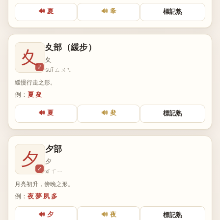
🔊 夏
🔊 夆
標記熟
夊部（緩步）
夊
夊
⤢
suī ㄙㄨㄟ
緩慢行走之形。
例：
夏 夋
🔊 夏
🔊 夋
標記熟
夕部
夕
夕
⤢
xī ㄒㄧ
月亮初升，傍晚之形。
例：
夜 夢 夙 多
🔊 夕
🔊 夜
標記熟