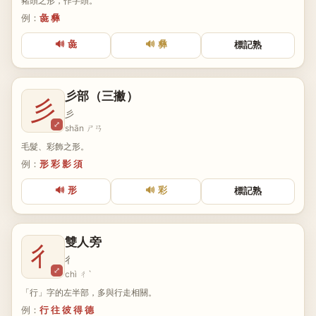
豬頭之形，作字頭。
例：
彘 彝
🔊 彘
🔊 彝
標記熟
彡部（三撇）
彡
彡
⤢
shān ㄕㄢ
毛髮、彩飾之形。
例：
形 彩 影 須
🔊 形
🔊 彩
標記熟
雙人旁
彳
彳
⤢
chì ㄔˋ
「行」字的左半部，多與行走相關。
例：
行 往 彼 得 德