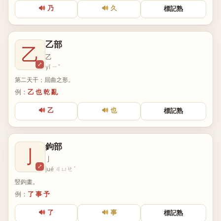
🔊 乃
🔊 久
標記熟
乙部
乙
乙
⤢
yǐ ㄧˇ
第二天干；屈曲之形。
例：
乙 也 乾 亂
🔊 乙
🔊 也
標記熟
鉤部
亅
亅
⤢
jué ㄐㄩㄝˊ
竪鉤畫。
例：
了 事 予
🔊 了
🔊 事
標記熟