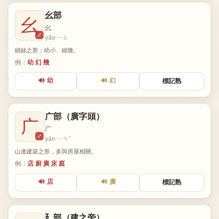
幺部
幺
幺
⤢
yāo ㄧㄠ
細絲之形；幼小、細微。
例：
幼 幻 幾
🔊 幼
🔊 幻
標記熟
广部（廣字頭）
广
广
⤢
yǎn ㄧㄢˇ
山邊建築之形，多與房屋相關。
例：
店 廚 廣 床 庭
🔊 店
🔊 廣
標記熟
廴部（建之旁）