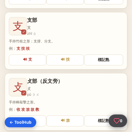
支部
支
支
⤢
zhī ㄓ
手持竹枝之形；支撐、分支。
例：
支 技 枝
🔊 支
🔊 技
標記熟
攴部（反文旁）
攴
攴
⤢
pū ㄆㄨ
手持棒敲擊之形。
例：
收 攻 放 故 教
🔊 教
🔊 放
標記熟