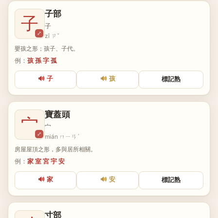
子部
子
子
⤢
zǐ ㄗˇ
嬰孩之形；孩子、子代。
例：
孩 孫 字 孤
🔊 子
🔊 孩
標記熟
寶蓋頭
宀
宀
⤢
mián ㄇㄧㄢˊ
房屋屋頂之形，多與居所相關。
例：
家 室 宮 宇 安
🔊 家
🔊 安
標記熟
寸部