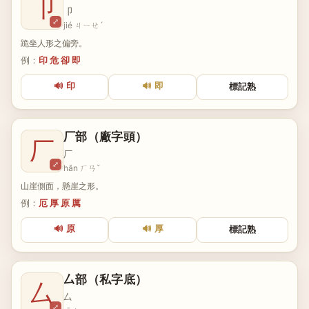
卩
卩
⤢
jié ㄐㄧㄝˊ
跪坐人形之偏旁。
例：
印 危 卻 即
🔊 印
🔊 即
標記熟
厂部（廠字頭）
厂
厂
⤢
hǎn ㄏㄢˇ
山崖側面，懸崖之形。
例：
厄 厚 原 厲
🔊 原
🔊 厚
標記熟
厶部（私字底）
厶
厶
⤢