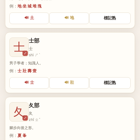
例：
地 坐 城 堆 塊
🔊 土
🔊 地
標記熟
士部
士
士
⤢
shì ㄕˋ
男子學者；知識人。
例：
士 壯 壽 壹
🔊 士
🔊 壯
標記熟
夂部
夂
夂
⤢
zhǐ ㄓˇ
腳步向後之形。
例：
夏 夆