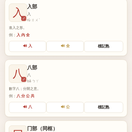
入部
入
入
⤢
rù ㄖㄨˋ
進入之形。
例：
入 內 全
🔊 入
🔊 全
標記熟
八部
八
八
⤢
bā ㄅㄚ
數字八；分開之意。
例：
八 分 公 共
🔊 八
🔊 公
標記熟
冂部（同框）