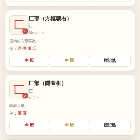
匚部（方框朝右）
匚
匚
⤢
fāng ㄈㄤ
盛物的方形容器。
例：
匠 匣 匡 匹
🔊 匠
🔊 匹
標記熟
匸部（隱匿框）
匸
匸
⤢
xì ㄒㄧˋ
隱藏之形。
例：
匿 匼
🔊 匿
🔊 匼
標記熟