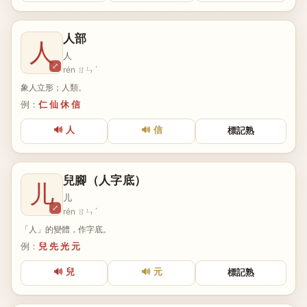
人部
人
人
⤢
rén ㄖㄣˊ
象人立形；人類。
例：
仁 仙 休 信
🔊 人
🔊 信
標記熟
兒腳（人字底）
儿
儿
⤢
rén ㄖㄣˊ
「人」的變體，作字底。
例：
兒 先 光 元
🔊 兒
🔊 元
標記熟