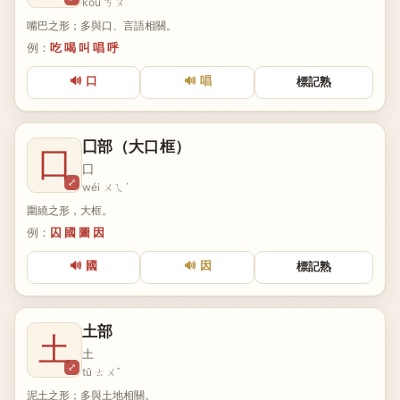
kǒu ㄎㄡˇ
嘴巴之形；多與口、言語相關。
例：
吃 喝 叫 唱 呼
🔊 口
🔊 唱
標記熟
囗部（大口框）
囗
囗
⤢
wéi ㄨㄟˊ
圍繞之形，大框。
例：
囚 國 圖 因
🔊 國
🔊 因
標記熟
土部
土
土
⤢
tǔ ㄊㄨˇ
泥土之形；多與土地相關。