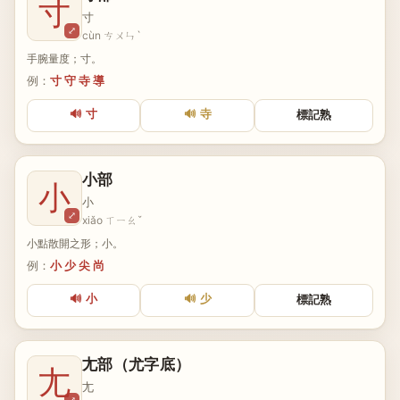
寸
寸
⤢
cùn ㄘㄨㄣˋ
手腕量度；寸。
例：
寸 守 寺 導
🔊 寸
🔊 寺
標記熟
小部
小
小
⤢
xiǎo ㄒㄧㄠˇ
小點散開之形；小。
例：
小 少 尖 尚
🔊 小
🔊 少
標記熟
尢部（尤字底）
尢
尢