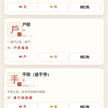
🔊 戈
🔊 戰
標記熟
戶部
戶
戶
⤢
hù ㄏㄨˋ
一扇門之形；家戶。
例：
戶 房 扇 扉
🔊 戶
🔊 房
標記熟
手部（提手旁）
手
手
⤢
shǒu ㄕㄡˇ
手掌之形；多與手的動作相關。
例：
拿 打 抱 推 握
🔊 手
🔊 握
標記熟