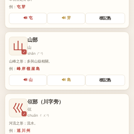
例：
屯 芽
🔊 屯
🔊 芽
標記熟
山部
山
山
⤢
shān ㄕㄢ
山峰之形；多與山嶽相關。
例：
峰 岸 嶺 崖 島
🔊 山
🔊 島
標記熟
巛部（川字旁）
巛
巛
⤢
chuān ㄔㄨㄢ
河流之形；流水。
例：
巡 川 州