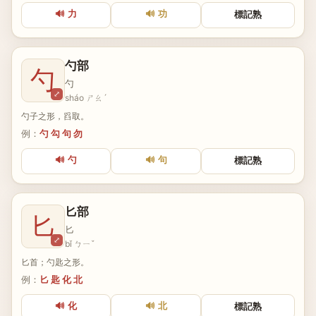
🔊 力
🔊 功
標記熟
勺部
勺
勺
⤢
sháo ㄕㄠˊ
勺子之形，舀取。
例：
勺 勾 句 勿
🔊 勺
🔊 句
標記熟
匕部
匕
匕
⤢
bǐ ㄅㄧˇ
匕首；勺匙之形。
例：
匕 匙 化 北
🔊 化
🔊 北
標記熟