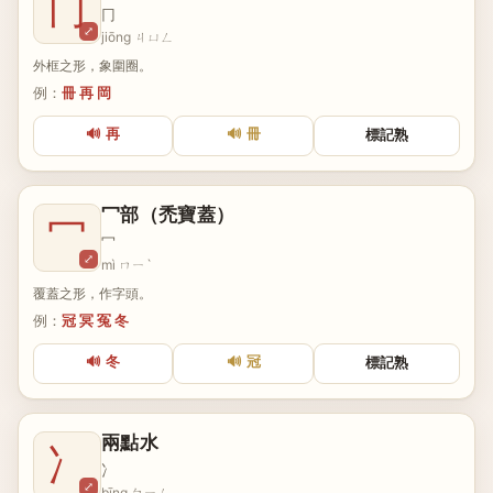
冂
冂
⤢
jiōng ㄐㄩㄥ
外框之形，象圍圈。
例：
冊 再 岡
🔊 再
🔊 冊
標記熟
冖部（禿寶蓋）
冖
冖
⤢
mì ㄇㄧˋ
覆蓋之形，作字頭。
例：
冠 冥 冤 冬
🔊 冬
🔊 冠
標記熟
兩點水
冫
冫
⤢
bīng ㄅㄧㄥ