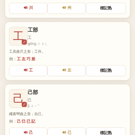
🔊 川
🔊 州
標記熟
工部
工
工
⤢
gōng ㄍㄨㄥ
工具曲尺之形；工作。
例：
工 左 巧 差
🔊 工
🔊 左
標記熟
己部
己
己
⤢
jǐ ㄐㄧˇ
繩索彎曲之形；自己。
例：
己 巳 已 記
🔊 己
🔊 已
標記熟