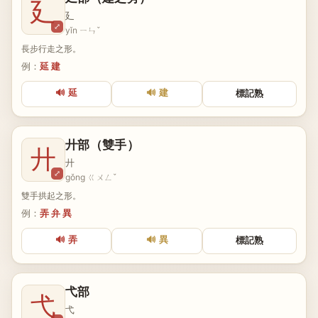
廴
廴
⤢
yǐn ㄧㄣˇ
長步行走之形。
例：
延 建
🔊 延
🔊 建
標記熟
廾部（雙手）
廾
廾
⤢
gǒng ㄍㄨㄥˇ
雙手拱起之形。
例：
弄 弁 異
🔊 弄
🔊 異
標記熟
弋部
弋
弋