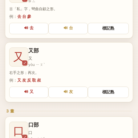
sī ㄙ
古「私」字，彎曲自顧之形。
例：
去 台 參
🔊 去
🔊 台
標記熟
又部
又
又
⤢
yòu ㄧㄡˋ
右手之形；再次。
例：
又 友 反 取 叔
🔊 又
🔊 友
標記熟
3 畫
口部
口
口
⤢