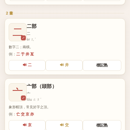
2 畫
二部
二
二
⤢
èr ㄦˋ
數字二；兩橫。
例：
二 于 井 亙
🔊 二
🔊 井
標記熟
亠部（頭部）
亠
亠
⤢
tóu ㄊㄡˊ
象形帽頂，常見於字之頂。
例：
亡 交 京 亦
🔊 京
🔊 交
標記熟